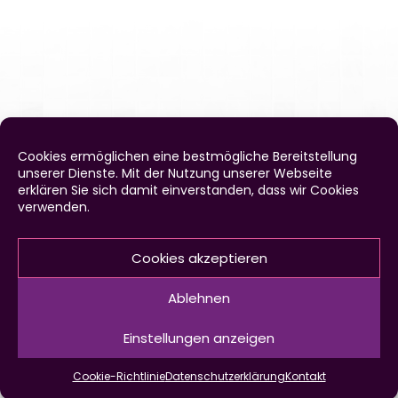
FLIESEN FRITZGES GMBH
Cookies ermöglichen eine bestmögliche Bereitstellung
unserer Dienste. Mit der Nutzung unserer Webseite
Behrunger Straße 10
erklären Sie sich damit einverstanden, dass wir Cookies
verwenden.
97654 Unterwaldbehrungen
Telefon
+49 (0)9774 484
Cookies akzeptieren
E-Mail
info@fliesen-fritzges.de
Ablehnen
Kontakt
•
Impressum
•
Datenschutz
Einstellungen anzeigen
Cookie-Richtlinie
Datenschutzerklärung
Kontakt